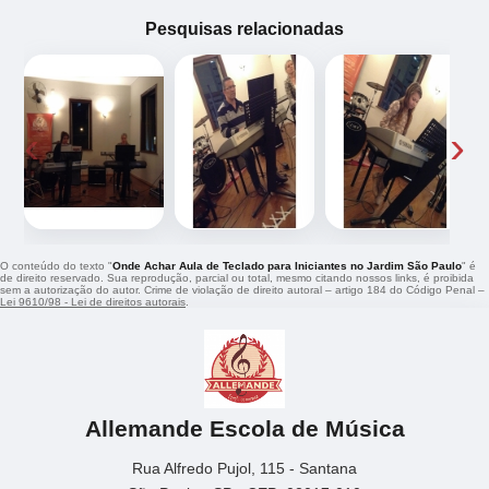
Pesquisas relacionadas
‹
›
O conteúdo do texto "
Onde Achar Aula de Teclado para Iniciantes no Jardim São Paulo
" é
de direito reservado. Sua reprodução, parcial ou total, mesmo citando nossos links, é proibida
sem a autorização do autor. Crime de violação de direito autoral – artigo 184 do Código Penal –
Lei 9610/98 - Lei de direitos autorais
.
Allemande Escola de Música
Rua Alfredo Pujol, 115 - Santana