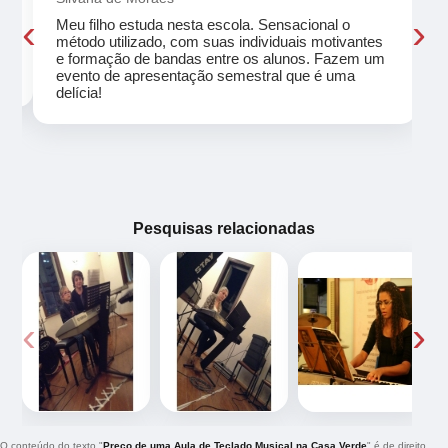
‹
›
Meu filho estuda nesta escola. Sensacional o
método utilizado, com suas individuais motivantes
eu
e formação de bandas entre os alunos. Fazem um
evento de apresentação semestral que é uma
delícia!
Pesquisas relacionadas
‹
›
O conteúdo do texto "
Preço de uma Aula de Teclado Musical na Casa Verde
" é de direito