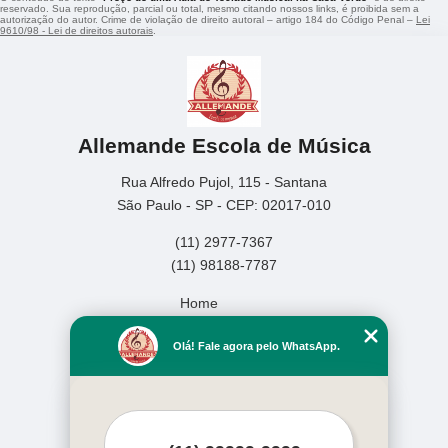
reservado. Sua reprodução, parcial ou total, mesmo citando nossos links, é proibida sem a
autorização do autor. Crime de violação de direito autoral – artigo 184 do Código Penal –
Lei
9610/98 - Lei de direitos autorais
.
Allemande Escola de Música
Rua Alfredo Pujol, 115 - Santana
São Paulo - SP - CEP: 02017-010
(11) 2977-7367
(11) 98188-7787
Home
Empresa
Olá! Fale agora pelo WhatsApp.
Missão
Serviços
Contato
Mapa do site
Mais Serviços