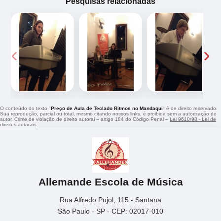
Pesquisas relacionadas
‹
›
O conteúdo do texto "
Preço de Aula de Teclado Ritmos no Mandaqui
" é de direito reservado.
Sua reprodução, parcial ou total, mesmo citando nossos links, é proibida sem a autorização do
autor. Crime de violação de direito autoral – artigo 184 do Código Penal –
Lei 9610/98 - Lei de
direitos autorais
.
Allemande Escola de Música
Rua Alfredo Pujol, 115 - Santana
São Paulo - SP - CEP: 02017-010