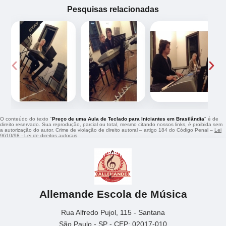
Pesquisas relacionadas
‹
›
O conteúdo do texto "
Preço de uma Aula de Teclado para Iniciantes em Brasilândia
" é de
direito reservado. Sua reprodução, parcial ou total, mesmo citando nossos links, é proibida sem
a autorização do autor. Crime de violação de direito autoral – artigo 184 do Código Penal –
Lei
9610/98 - Lei de direitos autorais
.
Allemande Escola de Música
Rua Alfredo Pujol, 115 - Santana
São Paulo - SP - CEP: 02017-010