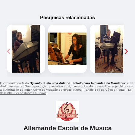
Pesquisas relacionadas
‹
›
O conteúdo do texto "
Quanto Custa uma Aula de Teclado para Iniciantes no Mandaqui
" é de
direito reservado. Sua reprodução, parcial ou total, mesmo citando nossos links, é proibida sem
a autorização do autor. Crime de violação de direito autoral – artigo 184 do Código Penal –
Lei
9610/98 - Lei de direitos autorais
.
Allemande Escola de Música