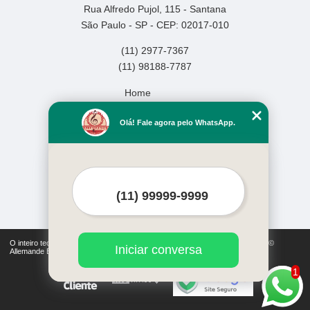
Rua Alfredo Pujol, 115 - Santana
São Paulo - SP - CEP: 02017-010
(11) 2977-7367
(11) 98188-7787
Home
Empresa
Olá! Fale agora pelo WhatsApp.
Missão
Serviços
Contato
Mapa do site
Mais Serviços
O inteiro teor deste site está sujeito à proteção de direitos autorais. Copyright©
Iniciar conversa
Allemande Escola de Música (Lei 9610 de 19/02/1998)
1