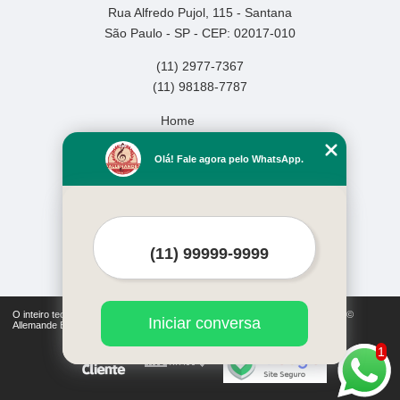
Rua Alfredo Pujol, 115 - Santana
São Paulo - SP - CEP: 02017-010
(11) 2977-7367
(11) 98188-7787
Home
Empresa
Olá! Fale agora pelo WhatsApp.
Missão
Serviços
Contato
Mapa do site
Mais Serviços
O inteiro teor deste site está sujeito à proteção de direitos autorais. Copyright©
Iniciar conversa
Allemande Escola de Música (Lei 9610 de 19/02/1998)
1