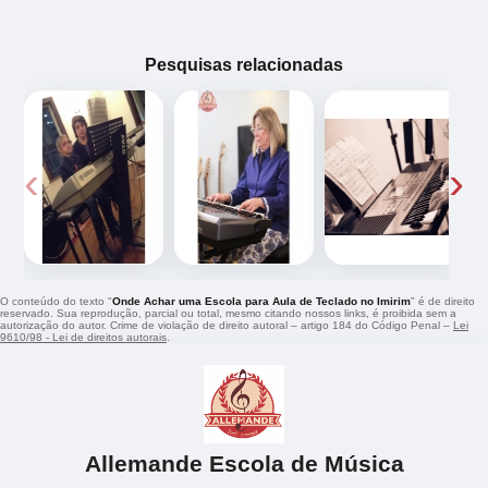
Pesquisas relacionadas
‹
›
O conteúdo do texto "
Onde Achar uma Escola para Aula de Teclado no Imirim
" é de direito
reservado. Sua reprodução, parcial ou total, mesmo citando nossos links, é proibida sem a
autorização do autor. Crime de violação de direito autoral – artigo 184 do Código Penal –
Lei
9610/98 - Lei de direitos autorais
.
Allemande Escola de Música