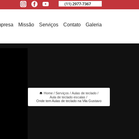
(11) 2977-7367
presa
Missão
Serviços
Contato
Galeria
Home
Serviços
Aulas de teclado
Aula de teclado escalas
Onde tem Aulas de teclado na Vila Gustavo