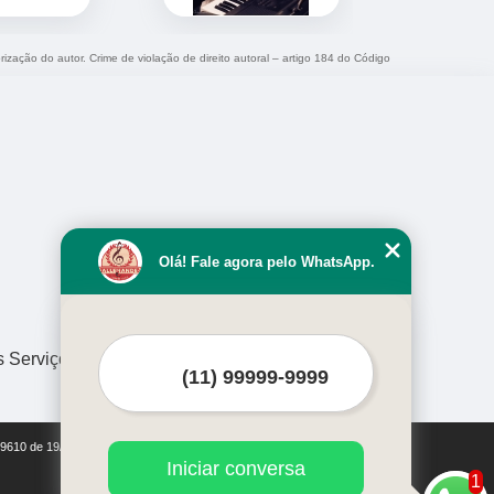
rização do autor. Crime de violação de direito autoral – artigo 184 do Código
Olá! Fale agora pelo WhatsApp.
s Serviços
i 9610 de 19/02/1998)
Iniciar conversa
1