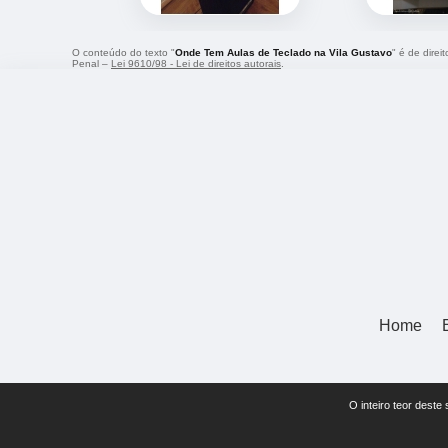
O conteúdo do texto "
Onde Tem Aulas de Teclado na Vila Gustavo
" é de direi
Penal –
Lei 9610/98 - Lei de direitos autorais
.
Home
O inteiro teor deste