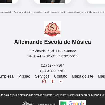
to reservado. Sua reprodução, parcial ou total, mesmo citando nossos links, é proibida sem a auto
Allemande Escola de Música
Rua Alfredo Pujol, 115 - Santana
São Paulo - SP - CEP: 02017-010
(11) 2977-7367
(11) 98188-7787
Empresa
Missão
Serviços
Contato
Mapa do site
Mai
 site está sujeito à proteção de direitos autorais. Copyright© Allemande Escola de Música (Le