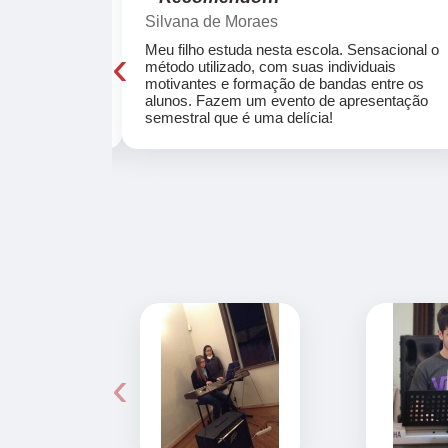
Silvana de Moraes
‹
cola, a turma
Meu filho estuda nesta escola. Sensacional o
o, super
método utilizado, com suas individuais
osta a te
motivantes e formação de bandas entre os
ocar e aprender
alunos. Fazem um evento de apresentação
semestral que é uma delícia!
‹