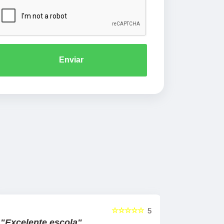
Enviar
☆☆☆☆☆
5
"Excelente escola"
"Recome