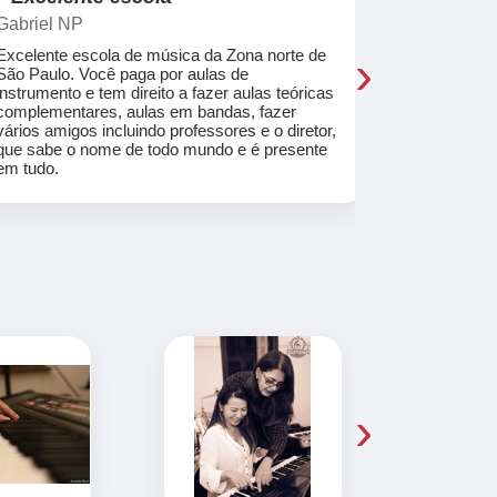
Gabriel NP
Marcel Mat
›
Excelente escola de música da Zona norte de
Desde o pri
São Paulo. Você paga por aulas de
de professo
instrumento e tem direito a fazer aulas teóricas
acolhedores
complementares, aulas em bandas, fazer
ajudar a co
vários amigos incluindo professores e o diretor,
musica.
que sabe o nome de todo mundo e é presente
em tudo.
›