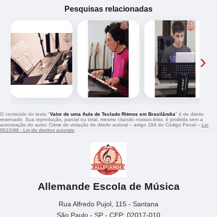
Pesquisas relacionadas
‹
›
O conteúdo do texto "
Valor de uma Aula de Teclado Ritmos em Brasilândia
" é de direito
reservado. Sua reprodução, parcial ou total, mesmo citando nossos links, é proibida sem a
autorização do autor. Crime de violação de direito autoral – artigo 184 do Código Penal –
Lei
9610/98 - Lei de direitos autorais
.
Allemande Escola de Música
Rua Alfredo Pujol, 115 - Santana
São Paulo - SP - CEP: 02017-010