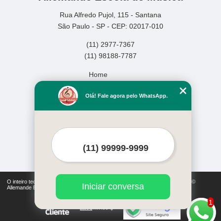
Rua Alfredo Pujol, 115 - Santana
São Paulo - SP - CEP: 02017-010
(11) 2977-7367
(11) 98188-7787
Home
Empresa
Olá! Fale agora pelo WhatsApp.
Missão
Serviços
Contato
Mapa do site
Mais Serviços
O inteiro teor deste site está sujeito à proteção de direitos autorais. Copyright©
Iniciar conversa
Allemande Escola de Música (Lei 9610 de 19/02/1998)
1