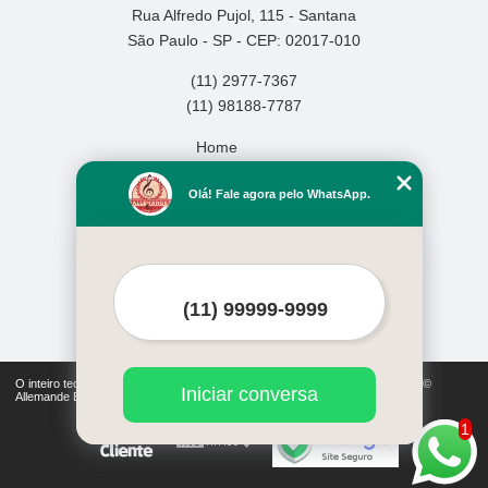
Rua Alfredo Pujol, 115 - Santana
São Paulo - SP - CEP: 02017-010
(11) 2977-7367
(11) 98188-7787
Home
Empresa
Olá! Fale agora pelo WhatsApp.
Missão
Serviços
Contato
Mapa do site
Mais Serviços
O inteiro teor deste site está sujeito à proteção de direitos autorais. Copyright©
Iniciar conversa
Allemande Escola de Música (Lei 9610 de 19/02/1998)
1