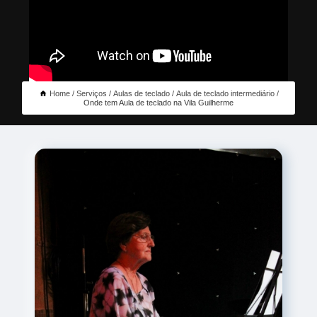
Home
Serviços
Aulas de teclado
Aula de teclado intermediário
Onde tem Aula de teclado na Vila Guilherme