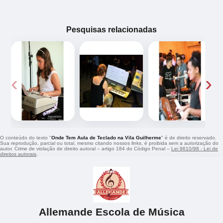
Pesquisas relacionadas
‹
›
O conteúdo do texto "
Onde Tem Aula de Teclado na Vila Guilherme
" é de direito reservado.
Sua reprodução, parcial ou total, mesmo citando nossos links, é proibida sem a autorização do
autor. Crime de violação de direito autoral – artigo 184 do Código Penal –
Lei 9610/98 - Lei de
direitos autorais
.
Allemande Escola de Música