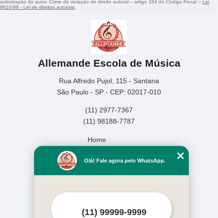
autorização do autor. Crime de violação de direito autoral – artigo 184 do Código Penal –
Lei
9610/98 - Lei de direitos autorais
.
Allemande Escola de Música
Rua Alfredo Pujol, 115 - Santana
São Paulo - SP - CEP: 02017-010
(11) 2977-7367
(11) 98188-7787
Home
Empresa
Olá! Fale agora pelo WhatsApp.
Missão
Serviços
Contato
Mapa do site
Mais Serviços