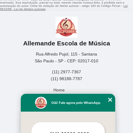
reservado. Sua reprodução, parcial ou total, mesmo citando nossos links, é proibida sem a
autorização do autor. Crime de violação de direito autoral – artigo 184 do Código Penal –
Lei
9610/98 - Lei de direitos autorais
.
Allemande Escola de Música
Rua Alfredo Pujol, 115 - Santana
São Paulo - SP - CEP: 02017-010
(11) 2977-7367
(11) 98188-7787
Home
Empresa
Olá! Fale agora pelo WhatsApp.
Missão
Serviços
Contato
Mapa do site
Mais Serviços