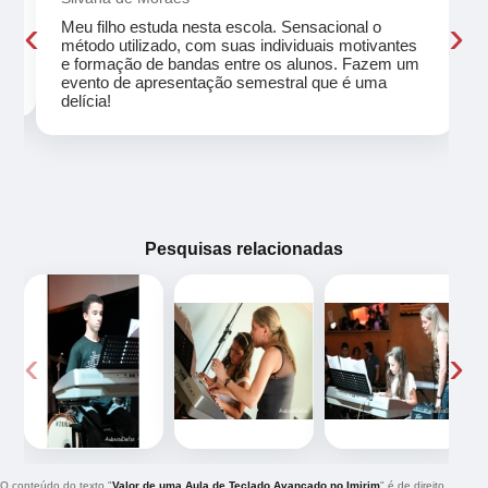
‹
›
Meu filho estuda nesta escola. Sensacional o
método utilizado, com suas individuais motivantes
eu
e formação de bandas entre os alunos. Fazem um
evento de apresentação semestral que é uma
delícia!
Pesquisas relacionadas
‹
›
O conteúdo do texto "
Valor de uma Aula de Teclado Avançado no Imirim
" é de direito