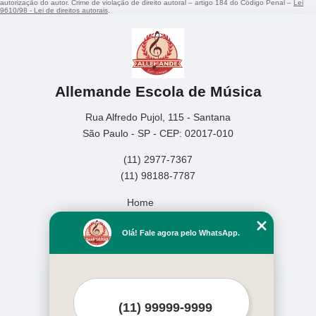
autorização do autor. Crime de violação de direito autoral – artigo 184 do Código Penal –
Lei
9610/98 - Lei de direitos autorais
.
Allemande Escola de Música
Rua Alfredo Pujol, 115 - Santana
São Paulo - SP - CEP: 02017-010
(11) 2977-7367
(11) 98188-7787
Home
Empresa
Olá! Fale agora pelo WhatsApp.
Missão
Serviços
Contato
Mapa do site
Mais Serviços