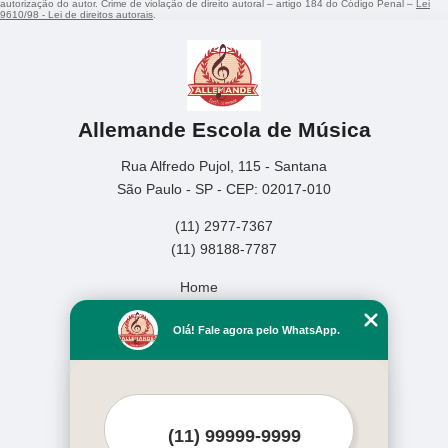
autorização do autor. Crime de violação de direito autoral – artigo 184 do Código Penal –
Lei
9610/98 - Lei de direitos autorais
.
Allemande Escola de Música
Rua Alfredo Pujol, 115 - Santana
São Paulo - SP - CEP: 02017-010
(11) 2977-7367
(11) 98188-7787
Home
Empresa
Olá! Fale agora pelo WhatsApp.
Missão
Serviços
Contato
Mapa do site
Mais Serviços