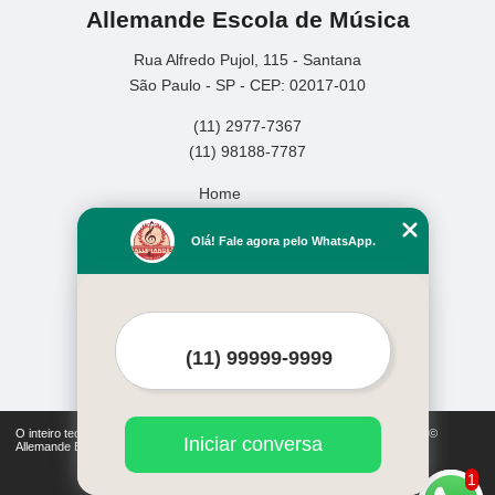
Allemande Escola de Música
Rua Alfredo Pujol, 115 - Santana
São Paulo - SP - CEP: 02017-010
(11) 2977-7367
(11) 98188-7787
Home
Empresa
Olá! Fale agora pelo WhatsApp.
Missão
Serviços
Contato
Mapa do site
Mais Serviços
O inteiro teor deste site está sujeito à proteção de direitos autorais. Copyright©
Iniciar conversa
Allemande Escola de Música (Lei 9610 de 19/02/1998)
1