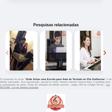
Pesquisas relacionadas
‹
›
O conteúdo do texto "
Onde Achar uma Escola para Aula de Teclado na Vila Guilherme
" é de
direito reservado. Sua reprodução, parcial ou total, mesmo citando nossos links, é proibida sem
a autorização do autor. Crime de violação de direito autoral – artigo 184 do Código Penal –
Lei
9610/98 - Lei de direitos autorais
.