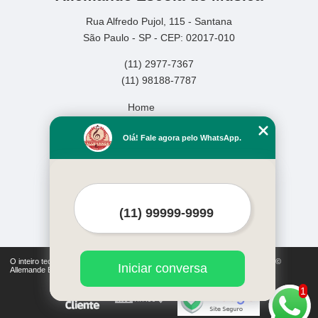
Rua Alfredo Pujol, 115 - Santana
São Paulo - SP - CEP: 02017-010
(11) 2977-7367
(11) 98188-7787
Home
Empresa
Olá! Fale agora pelo WhatsApp.
Missão
Serviços
Contato
Mapa do site
Mais Serviços
O inteiro teor deste site está sujeito à proteção de direitos autorais. Copyright©
Iniciar conversa
Allemande Escola de Música (Lei 9610 de 19/02/1998)
1