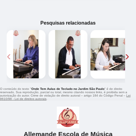
Pesquisas relacionadas
‹
›
O conteúdo do texto "
Onde Tem Aulas de Teclado no Jardim São Paulo
" é de direito
reservado. Sua reprodução, parcial ou total, mesmo citando nossos links, é proibida sem a
autorização do autor. Crime de violação de direito autoral – artigo 184 do Código Penal –
Lei
9610/98 - Lei de direitos autorais
.
Allemande Escola de Música