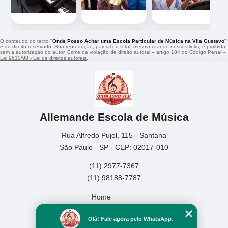
O conteúdo do texto "
Onde Posso Achar uma Escola Particular de Música na Vila Gustavo
"
é de direito reservado. Sua reprodução, parcial ou total, mesmo citando nossos links, é proibida
sem a autorização do autor. Crime de violação de direito autoral – artigo 184 do Código Penal –
Lei 9610/98 - Lei de direitos autorais
.
Allemande Escola de Música
Rua Alfredo Pujol, 115 - Santana
São Paulo - SP - CEP: 02017-010
(11) 2977-7367
(11) 98188-7787
Home
Empresa
Olá! Fale agora pelo WhatsApp.
Missão