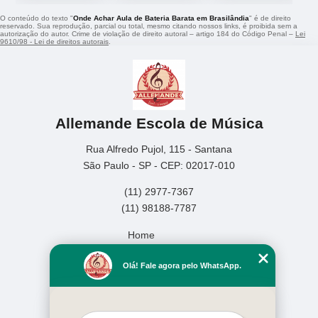
O conteúdo do texto "
Onde Achar Aula de Bateria Barata em Brasilândia
" é de direito
reservado. Sua reprodução, parcial ou total, mesmo citando nossos links, é proibida sem a
autorização do autor. Crime de violação de direito autoral – artigo 184 do Código Penal –
Lei
9610/98 - Lei de direitos autorais
.
Allemande Escola de Música
Rua Alfredo Pujol, 115 - Santana
São Paulo - SP - CEP: 02017-010
(11) 2977-7367
(11) 98188-7787
Home
Empresa
Olá! Fale agora pelo WhatsApp.
Missão
Serviços
Contato
Mapa do site