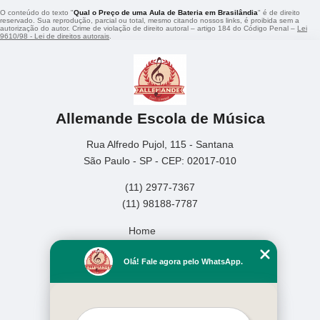
O conteúdo do texto "
Qual o Preço de uma Aula de Bateria em Brasilândia
" é de direito
reservado. Sua reprodução, parcial ou total, mesmo citando nossos links, é proibida sem a
autorização do autor. Crime de violação de direito autoral – artigo 184 do Código Penal –
Lei
9610/98 - Lei de direitos autorais
.
Allemande Escola de Música
Rua Alfredo Pujol, 115 - Santana
São Paulo - SP - CEP: 02017-010
(11) 2977-7367
(11) 98188-7787
Home
Empresa
Olá! Fale agora pelo WhatsApp.
Missão
Serviços
Contato
Mapa do site