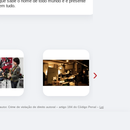
que sabe o nome de todo mundo e é presente
em tudo.
›
autor. Crime de violação de direito autoral – artigo 184 do Código Penal –
Lei