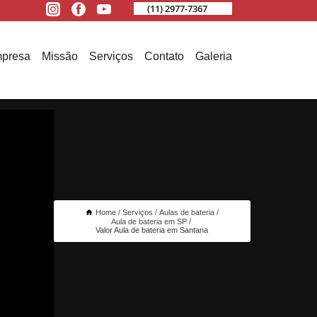
(11) 2977-7367
presa
Missão
Serviços
Contato
Galeria
Home
Serviços
Aulas de bateria
Aula de bateria em SP
Valor Aula de bateria em Santana