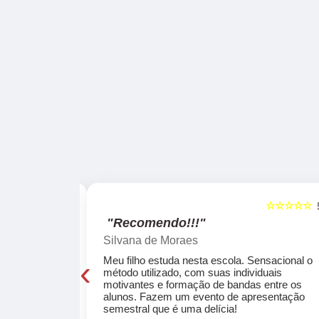
☆☆☆☆☆
☆☆☆☆☆
5
"Recomendo!!!"
Silvana de Moraes
‹
cola, a turma
Meu filho estuda nesta escola. Sensacional o
o, super
método utilizado, com suas individuais
osta a te
motivantes e formação de bandas entre os
ocar e aprender
alunos. Fazem um evento de apresentação
semestral que é uma delícia!