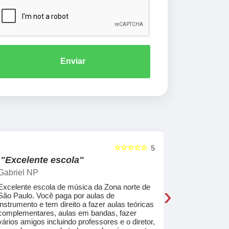
Enviar
☆☆☆☆☆
5
"Excelente escola"
"Recome
Gabriel NP
Marcel Mat
›
Excelente escola de música da Zona norte de
Desde o pri
São Paulo. Você paga por aulas de
de professo
instrumento e tem direito a fazer aulas teóricas
acolhedores
complementares, aulas em bandas, fazer
ajudar a co
vários amigos incluindo professores e o diretor,
musica.