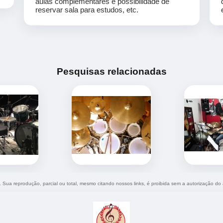
aulas complementares e possibilidade de
reservar sala para estudos, etc.
Pesquisas relacionadas
o. Sua reprodução, parcial ou total, mesmo citando nossos links, é proibida sem a autorização do 