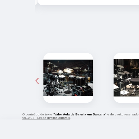
‹
O conteúdo do texto "
Valor Aula de Bateria em Santana
" é de direito reservad
9610/98 - Lei de direitos autorais
.