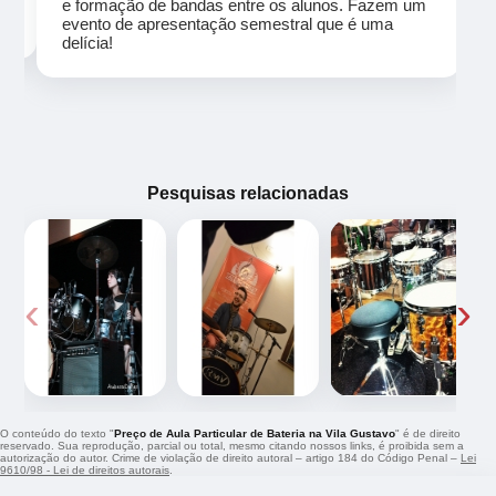
eu
e formação de bandas entre os alunos. Fazem um
evento de apresentação semestral que é uma
delícia!
Pesquisas relacionadas
‹
›
O conteúdo do texto "
Preço de Aula Particular de Bateria na Vila Gustavo
" é de direito
reservado. Sua reprodução, parcial ou total, mesmo citando nossos links, é proibida sem a
autorização do autor. Crime de violação de direito autoral – artigo 184 do Código Penal –
Lei
9610/98 - Lei de direitos autorais
.