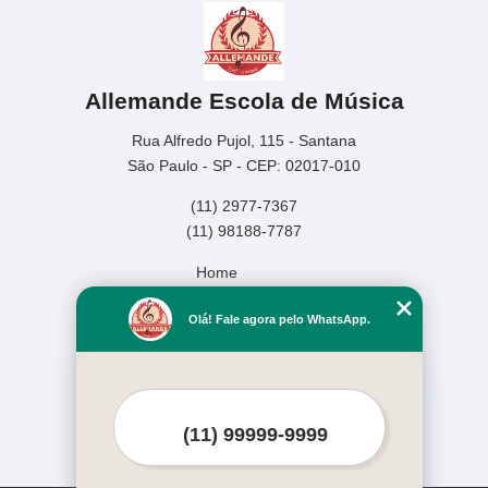
Allemande Escola de Música
Rua Alfredo Pujol, 115 - Santana
São Paulo - SP - CEP: 02017-010
(11) 2977-7367
(11) 98188-7787
Home
Empresa
Olá! Fale agora pelo WhatsApp.
Missão
Serviços
Contato
Mapa do site
Mais Serviços