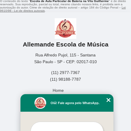
O conteúdo do texto "
Escola de Aula Particular de Bateria na Vila Guilherme
" é de direito
reservado. Sua reprodução, parcial ou total, mesmo citando nossos links, é proibida sem a
autorização do autor. Crime de violação de direito autoral – artigo 184 do Código Penal –
Lei
9610/98 - Lei de direitos autorais
.
Allemande Escola de Música
Rua Alfredo Pujol, 115 - Santana
São Paulo - SP - CEP: 02017-010
(11) 2977-7367
(11) 98188-7787
Home
Empresa
Olá! Fale agora pelo WhatsApp.
Missão
Serviços
Contato
Mapa do site
Mais Serviços