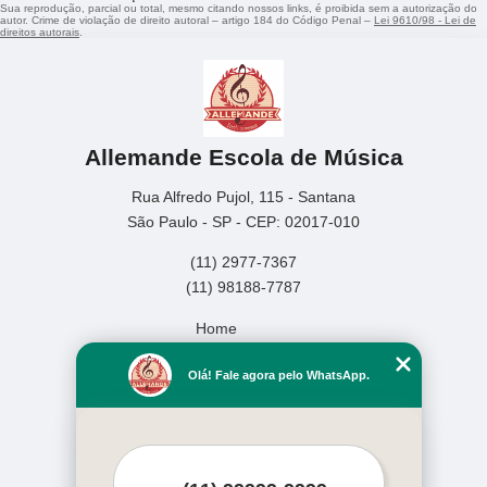
Sua reprodução, parcial ou total, mesmo citando nossos links, é proibida sem a autorização do
autor. Crime de violação de direito autoral – artigo 184 do Código Penal –
Lei 9610/98 - Lei de
direitos autorais
.
Allemande Escola de Música
Rua Alfredo Pujol, 115 - Santana
São Paulo - SP - CEP: 02017-010
(11) 2977-7367
(11) 98188-7787
Home
Empresa
Olá! Fale agora pelo WhatsApp.
Missão
Serviços
Contato
Mapa do site
Mais Serviços