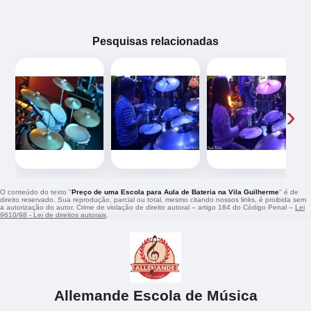
Pesquisas relacionadas
‹
›
O conteúdo do texto "
Preço de uma Escola para Aula de Bateria na Vila Guilherme
" é de
direito reservado. Sua reprodução, parcial ou total, mesmo citando nossos links, é proibida sem
a autorização do autor. Crime de violação de direito autoral – artigo 184 do Código Penal –
Lei
9610/98 - Lei de direitos autorais
.
Allemande Escola de Música