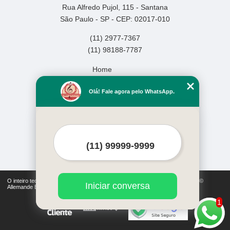
Rua Alfredo Pujol, 115 - Santana
São Paulo - SP - CEP: 02017-010
(11) 2977-7367
(11) 98188-7787
Home
Empresa
Olá! Fale agora pelo WhatsApp.
Missão
Serviços
Contato
Mapa do site
Mais Serviços
O inteiro teor deste site está sujeito à proteção de direitos autorais. Copyright©
Iniciar conversa
Allemande Escola de Música (Lei 9610 de 19/02/1998)
1