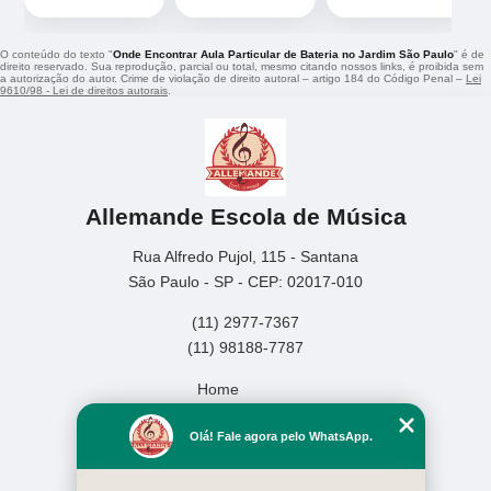
O conteúdo do texto "
Onde Encontrar Aula Particular de Bateria no Jardim São Paulo
" é de
direito reservado. Sua reprodução, parcial ou total, mesmo citando nossos links, é proibida sem
a autorização do autor. Crime de violação de direito autoral – artigo 184 do Código Penal –
Lei
9610/98 - Lei de direitos autorais
.
Allemande Escola de Música
Rua Alfredo Pujol, 115 - Santana
São Paulo - SP - CEP: 02017-010
(11) 2977-7367
(11) 98188-7787
Home
Empresa
Olá! Fale agora pelo WhatsApp.
Missão
Serviços
Contato