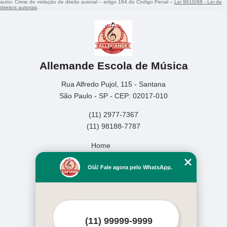
autor. Crime de violação de direito autoral – artigo 184 do Código Penal –
Lei 9610/98 - Lei de
direitos autorais
.
Allemande Escola de Música
Rua Alfredo Pujol, 115 - Santana
São Paulo - SP - CEP: 02017-010
(11) 2977-7367
(11) 98188-7787
Home
Empresa
Olá! Fale agora pelo WhatsApp.
Missão
Serviços
Contato
Mapa do site
Mais Serviços