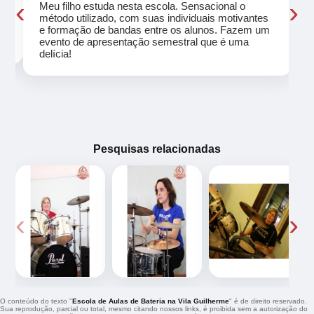
‹
›
Meu filho estuda nesta escola. Sensacional o
método utilizado, com suas individuais motivantes
eu
e formação de bandas entre os alunos. Fazem um
evento de apresentação semestral que é uma
delícia!
Pesquisas relacionadas
‹
›
O conteúdo do texto "
Escola de Aulas de Bateria na Vila Guilherme
" é de direito reservado.
Sua reprodução, parcial ou total, mesmo citando nossos links, é proibida sem a autorização do