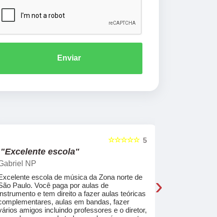
Enviar
☆☆☆☆☆
5
"Excelente escola"
"Recome
Gabriel NP
Marcel Mat
›
Excelente escola de música da Zona norte de
Desde o pri
São Paulo. Você paga por aulas de
de professo
instrumento e tem direito a fazer aulas teóricas
acolhedores
complementares, aulas em bandas, fazer
ajudar a co
vários amigos incluindo professores e o diretor,
musica.