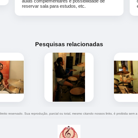
aulas complementares e possibilidade de
reservar sala para estudos, etc.
Pesquisas relacionadas
direito reservado. Sua reprodução, parcial ou total, mesmo citando nossos links, é proibida sem a