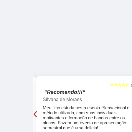
☆☆☆☆☆
☆☆☆☆☆
5
"Recomendo!!!"
Silvana de Moraes
‹
cola, a turma
Meu filho estuda nesta escola. Sensacional o
o, super
método utilizado, com suas individuais
osta a te
motivantes e formação de bandas entre os
ocar e aprender
alunos. Fazem um evento de apresentação
semestral que é uma delícia!