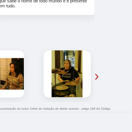
que sabe o nome de todo mundo e é presente
em tudo.
›
 autorização do autor. Crime de violação de direito autoral – artigo 184 do Código