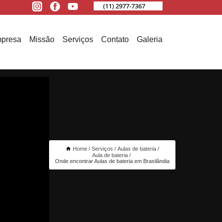
(11) 2977-7367
presa
Missão
Serviços
Contato
Galeria
Home
Serviços
Aulas de bateria
Aula de bateria
Onde encontrar Aulas de bateria em Brasilândia