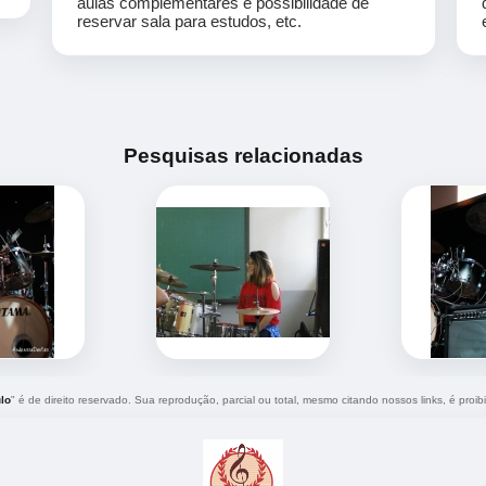
aulas complementares e possibilidade de
reservar sala para estudos, etc.
Pesquisas relacionadas
lo
" é de direito reservado. Sua reprodução, parcial ou total, mesmo citando nossos links, é proib