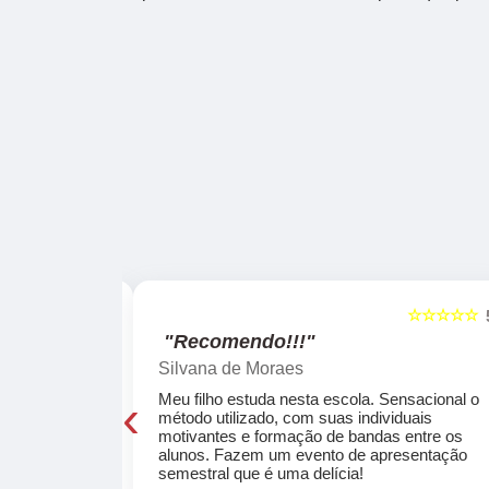
☆☆☆☆☆
☆☆☆☆☆
5
"Recomendo!!!"
Silvana de Moraes
‹
cola, a turma
Meu filho estuda nesta escola. Sensacional o
o, super
método utilizado, com suas individuais
osta a te
motivantes e formação de bandas entre os
ocar e aprender
alunos. Fazem um evento de apresentação
semestral que é uma delícia!