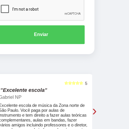
Enviar
☆☆☆☆☆
5
"Excelente escola"
"Recome
Gabriel NP
Marcel Mat
›
Excelente escola de música da Zona norte de
Desde o pri
São Paulo. Você paga por aulas de
de professo
instrumento e tem direito a fazer aulas teóricas
acolhedores
complementares, aulas em bandas, fazer
ajudar a co
vários amigos incluindo professores e o diretor,
musica.