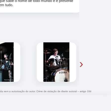
que sabe o nome de todo mundo e é presente
em tudo.
›
ida sem a autorização do autor. Crime de violação de direito autoral – artigo 184