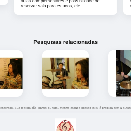
aulas complementares e possibilidade de
reservar sala para estudos, etc.
Pesquisas relacionadas
o reservado. Sua reprodução, parcial ou total, mesmo citando nossos links, é proibida sem a autor