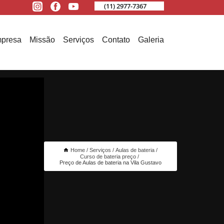
(11) 2977-7367
presa
Missão
Serviços
Contato
Galeria
Home
Serviços
Aulas de bateria
Curso de bateria preço
Preço de Aulas de bateria na Vila Gustavo