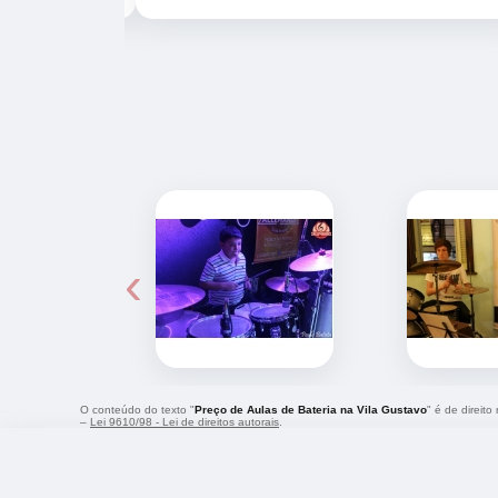
‹
O conteúdo do texto "
Preço de Aulas de Bateria na Vila Gustavo
" é de direit
–
Lei 9610/98 - Lei de direitos autorais
.