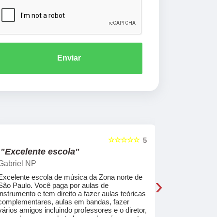
Enviar
☆☆☆☆☆
5
"Excelente escola"
"Recome
Gabriel NP
Marcel Mat
›
Excelente escola de música da Zona norte de
Desde o pri
São Paulo. Você paga por aulas de
de professo
instrumento e tem direito a fazer aulas teóricas
acolhedores
complementares, aulas em bandas, fazer
ajudar a co
vários amigos incluindo professores e o diretor,
musica.