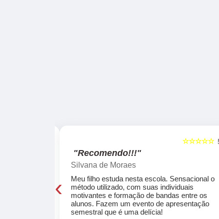
☆☆☆☆☆
☆☆☆☆☆
5
"Recomendo!!!"
Silvana de Moraes
‹
cola, a turma
Meu filho estuda nesta escola. Sensacional o
o, super
método utilizado, com suas individuais
osta a te
motivantes e formação de bandas entre os
ocar e aprender
alunos. Fazem um evento de apresentação
semestral que é uma delícia!