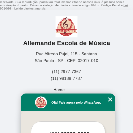
reservado. Sua reprodução, parcial ou total, mesmo citando nossos links, é proibida sem a
autorização do autor. Crime de violação de direito autoral – artigo 184 do Código Penal –
Lei
9610/98 - Lei de direitos autorais
.
Allemande Escola de Música
Rua Alfredo Pujol, 115 - Santana
São Paulo - SP - CEP: 02017-010
(11) 2977-7367
(11) 98188-7787
Home
Empresa
Olá! Fale agora pelo WhatsApp.
Missão
Serviços
Contato
Mapa do site
Mais Serviços