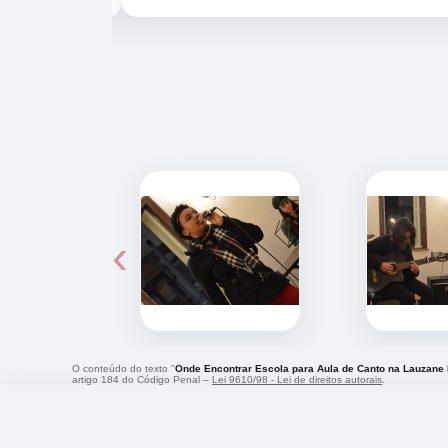
‹
O conteúdo do texto "
Onde Encontrar Escola para Aula de Canto na Lauzane 
artigo 184 do Código Penal –
Lei 9610/98 - Lei de direitos autorais
.