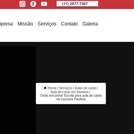
(11) 2977-7367
presa
Missão
Serviços
Contato
Galeria
Home
Serviços
Aulas de canto
Aula de canto em Santana
Onde encontrar Escola para aula de canto
na Lauzane Paulista