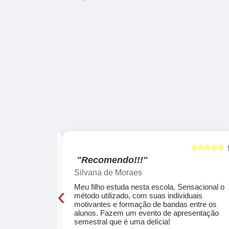
☆☆☆☆☆
☆☆☆☆☆
5
"Recomendo!!!"
Silvana de Moraes
‹
cola, a turma
Meu filho estuda nesta escola. Sensacional o
o, super
método utilizado, com suas individuais
osta a te
motivantes e formação de bandas entre os
ocar e aprender
alunos. Fazem um evento de apresentação
semestral que é uma delícia!