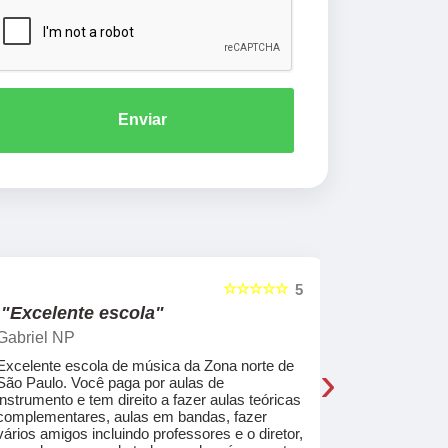
Enviar
☆☆☆☆☆
5
"Excelente escola"
"Recome
Gabriel NP
Marcel Mat
›
Excelente escola de música da Zona norte de
Desde o pri
São Paulo. Você paga por aulas de
de professo
instrumento e tem direito a fazer aulas teóricas
acolhedores
complementares, aulas em bandas, fazer
ajudar a co
vários amigos incluindo professores e o diretor,
musica.