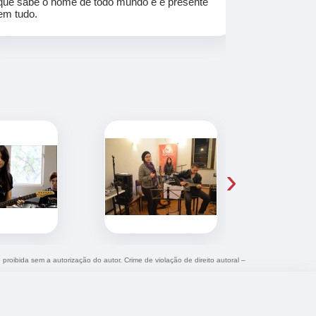
que sabe o nome de todo mundo e é presente
em tudo.
›
 proibida sem a autorização do autor. Crime de violação de direito autoral –