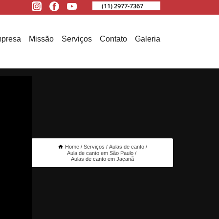
(11) 2977-7367
presa
Missão
Serviços
Contato
Galeria
Home
Serviços
Aulas de canto
Aula de canto em São Paulo
Aulas de canto em Jaçanã