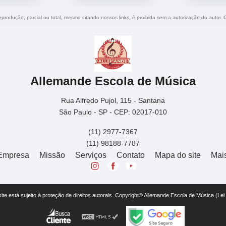
reprodução, parcial ou total, mesmo citando nossos links, é proibida sem a autorização do autor. 
Allemande Escola de Música
Rua Alfredo Pujol, 115 - Santana
São Paulo - SP - CEP: 02017-010
(11) 2977-7367
(11) 98188-7787
Empresa
Missão
Serviços
Contato
Mapa do site
Mai
 site está sujeito à proteção de direitos autorais. Copyright© Allemande Escola de Música (Le