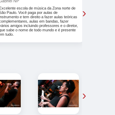
Gabriel NP
Marcel Mat
›
Excelente escola de música da Zona norte de
Desde o pri
São Paulo. Você paga por aulas de
de professo
instrumento e tem direito a fazer aulas teóricas
acolhedores
complementares, aulas em bandas, fazer
ajudar a co
vários amigos incluindo professores e o diretor,
musica.
que sabe o nome de todo mundo e é presente
em tudo.
›