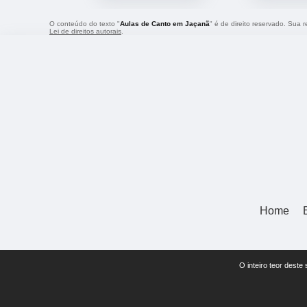
O conteúdo do texto "
Aulas de Canto em Jaçanã
" é de direito reservado. Sua 
Lei de direitos autorais
.
Home
O inteiro teor deste