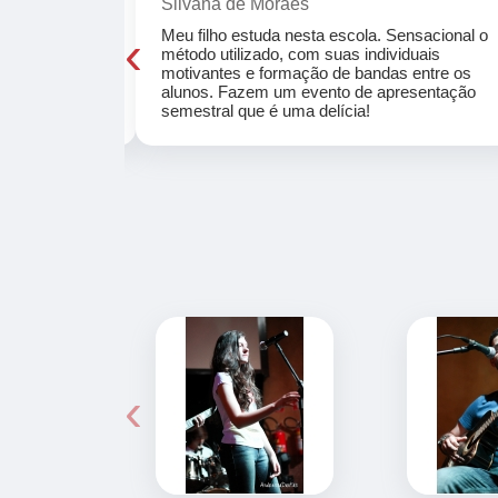
Silvana de Moraes
‹
cola, a turma
Meu filho estuda nesta escola. Sensacional o
o, super
método utilizado, com suas individuais
osta a te
motivantes e formação de bandas entre os
ocar e aprender
alunos. Fazem um evento de apresentação
semestral que é uma delícia!
‹