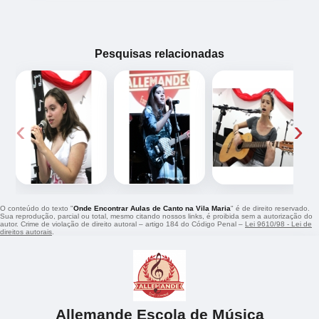
Pesquisas relacionadas
‹
›
O conteúdo do texto "
Onde Encontrar Aulas de Canto na Vila Maria
" é de direito reservado.
Sua reprodução, parcial ou total, mesmo citando nossos links, é proibida sem a autorização do
autor. Crime de violação de direito autoral – artigo 184 do Código Penal –
Lei 9610/98 - Lei de
direitos autorais
.
Allemande Escola de Música