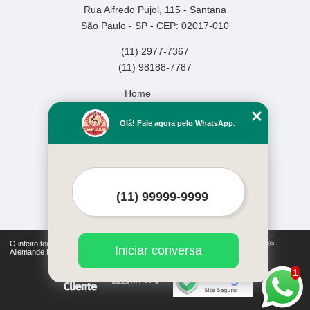
Rua Alfredo Pujol, 115 - Santana
São Paulo - SP - CEP: 02017-010
(11) 2977-7367
(11) 98188-7787
Home
Empresa
Olá! Fale agora pelo WhatsApp.
Missão
Serviços
Contato
Mapa do site
Mais Serviços
O inteiro teor deste site está sujeito à proteção de direitos autorais. Copyright©
Iniciar conversa
Allemande Escola de Música (Lei 9610 de 19/02/1998)
1