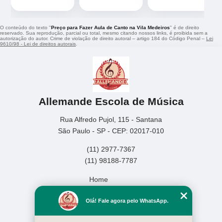
O conteúdo do texto "
Preço para Fazer Aula de Canto na Vila Medeiros
" é de direito
reservado. Sua reprodução, parcial ou total, mesmo citando nossos links, é proibida sem a
autorização do autor. Crime de violação de direito autoral – artigo 184 do Código Penal –
Lei
9610/98 - Lei de direitos autorais
.
Allemande Escola de Música
Rua Alfredo Pujol, 115 - Santana
São Paulo - SP - CEP: 02017-010
(11) 2977-7367
(11) 98188-7787
Home
Empresa
Olá! Fale agora pelo WhatsApp.
Missão
Serviços