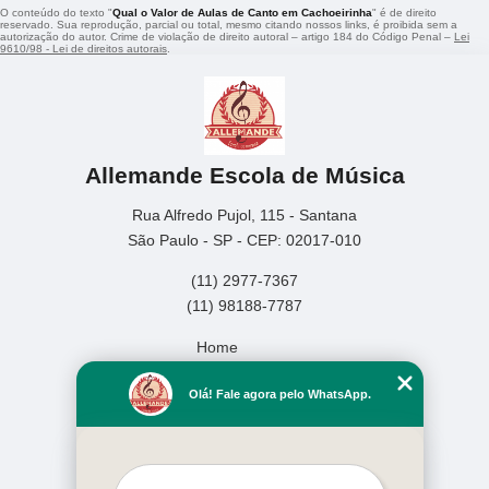
O conteúdo do texto "
Qual o Valor de Aulas de Canto em Cachoeirinha
" é de direito
reservado. Sua reprodução, parcial ou total, mesmo citando nossos links, é proibida sem a
autorização do autor. Crime de violação de direito autoral – artigo 184 do Código Penal –
Lei
9610/98 - Lei de direitos autorais
.
Allemande Escola de Música
Rua Alfredo Pujol, 115 - Santana
São Paulo - SP - CEP: 02017-010
(11) 2977-7367
(11) 98188-7787
Home
Empresa
Olá! Fale agora pelo WhatsApp.
Missão
Serviços
Contato
Mapa do site