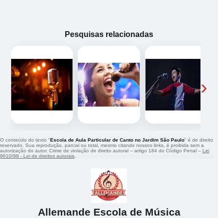
Pesquisas relacionadas
‹
›
O conteúdo do texto "
Escola de Aula Particular de Canto no Jardim São Paulo
" é de direito
reservado. Sua reprodução, parcial ou total, mesmo citando nossos links, é proibida sem a
autorização do autor. Crime de violação de direito autoral – artigo 184 do Código Penal –
Lei
9610/98 - Lei de direitos autorais
.
Allemande Escola de Música