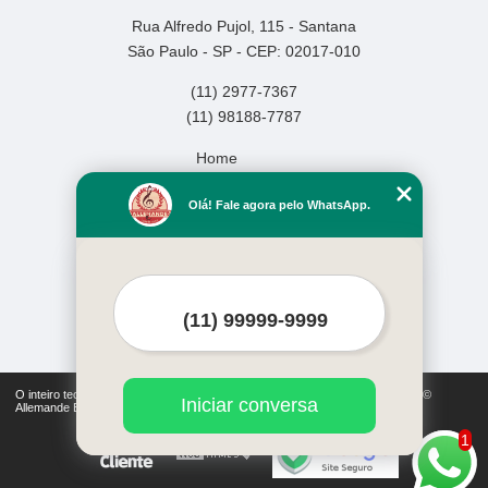
Rua Alfredo Pujol, 115 - Santana
São Paulo - SP - CEP: 02017-010
(11) 2977-7367
(11) 98188-7787
Home
Empresa
Olá! Fale agora pelo WhatsApp.
Missão
Serviços
Contato
Mapa do site
Mais Serviços
O inteiro teor deste site está sujeito à proteção de direitos autorais. Copyright©
Iniciar conversa
Allemande Escola de Música (Lei 9610 de 19/02/1998)
1