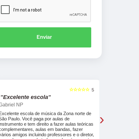
Enviar
☆☆☆☆☆
5
"Excelente escola"
"Recome
Gabriel NP
Marcel Mat
›
Excelente escola de música da Zona norte de
Desde o pri
São Paulo. Você paga por aulas de
de professo
instrumento e tem direito a fazer aulas teóricas
acolhedores
complementares, aulas em bandas, fazer
ajudar a co
vários amigos incluindo professores e o diretor,
musica.