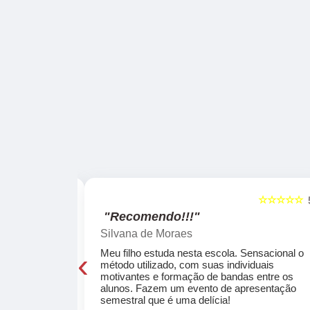
☆☆☆☆☆
☆☆☆☆☆
5
"Recomendo!!!"
Silvana de Moraes
‹
cola, a turma
Meu filho estuda nesta escola. Sensacional o
o, super
método utilizado, com suas individuais
osta a te
motivantes e formação de bandas entre os
ocar e aprender
alunos. Fazem um evento de apresentação
semestral que é uma delícia!