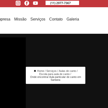
(11) 2977-7367
presa
Missão
Serviços
Contato
Galeria
Home
Serviços
Aulas de canto
Escola para aula de canto
Onde encontrar Aula particular de canto em
Santana