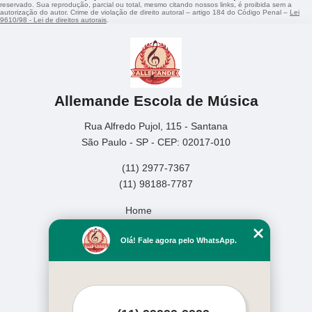
reservado. Sua reprodução, parcial ou total, mesmo citando nossos links, é proibida sem a
autorização do autor. Crime de violação de direito autoral – artigo 184 do Código Penal –
Lei
9610/98 - Lei de direitos autorais
.
Allemande Escola de Música
Rua Alfredo Pujol, 115 - Santana
São Paulo - SP - CEP: 02017-010
(11) 2977-7367
(11) 98188-7787
Home
Empresa
Olá! Fale agora pelo WhatsApp.
Missão
Serviços
Contato
Mapa do site
Mais Serviços