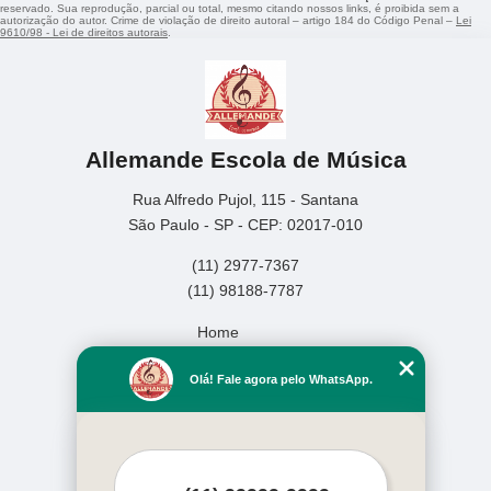
reservado. Sua reprodução, parcial ou total, mesmo citando nossos links, é proibida sem a
autorização do autor. Crime de violação de direito autoral – artigo 184 do Código Penal –
Lei
9610/98 - Lei de direitos autorais
.
Allemande Escola de Música
Rua Alfredo Pujol, 115 - Santana
São Paulo - SP - CEP: 02017-010
(11) 2977-7367
(11) 98188-7787
Home
Empresa
Olá! Fale agora pelo WhatsApp.
Missão
Serviços
Contato
Mapa do site
Mais Serviços