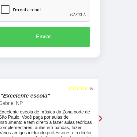
Enviar
☆☆☆☆☆
5
"Excelente escola"
"Recome
Gabriel NP
Marcel Mat
›
Excelente escola de música da Zona norte de
Desde o pri
São Paulo. Você paga por aulas de
de professo
instrumento e tem direito a fazer aulas teóricas
acolhedores
complementares, aulas em bandas, fazer
ajudar a co
vários amigos incluindo professores e o diretor,
musica.