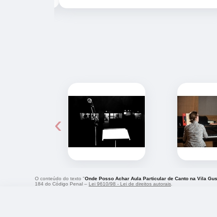
‹
O conteúdo do texto "
Onde Posso Achar Aula Particular de Canto na Vila Gu
184 do Código Penal –
Lei 9610/98 - Lei de direitos autorais
.