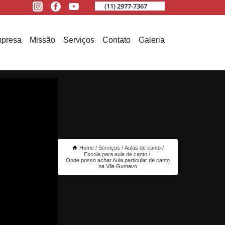
(11) 2977-7367
presa
Missão
Serviços
Contato
Galeria
Home
Serviços
Aulas de canto
Escola para aula de canto
Onde posso achar Aula particular de canto
na Vila Gustavo