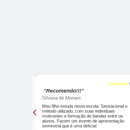
☆☆☆☆☆
☆☆☆☆☆
5
"Recomendo!!!"
Silvana de Moraes
‹
cola, a turma
Meu filho estuda nesta escola. Sensacional o
o, super
método utilizado, com suas individuais
osta a te
motivantes e formação de bandas entre os
ocar e aprender
alunos. Fazem um evento de apresentação
semestral que é uma delícia!