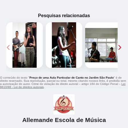
Pesquisas relacionadas
‹
›
O conteúdo do texto "
Preço de uma Aula Particular de Canto no Jardim São Paulo
" é de
direito reservado. Sua reprodução, parcial ou total, mesmo citando nossos links, é proibida sem
a autorização do autor. Crime de violação de direito autoral – artigo 184 do Código Penal –
Lei
9610/98 - Lei de direitos autorais
.
Allemande Escola de Música