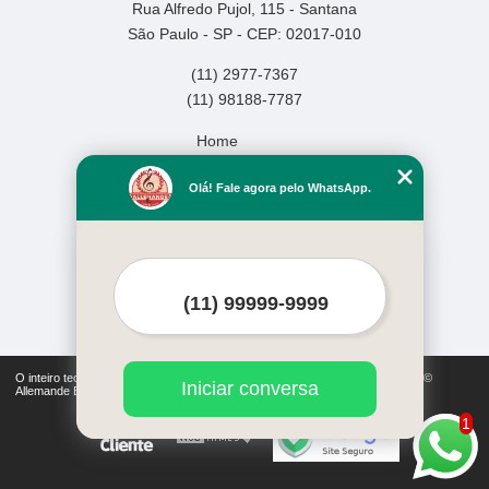
Rua Alfredo Pujol, 115 - Santana
São Paulo - SP - CEP: 02017-010
(11) 2977-7367
(11) 98188-7787
Home
Empresa
Olá! Fale agora pelo WhatsApp.
Missão
Serviços
Contato
Mapa do site
Mais Serviços
O inteiro teor deste site está sujeito à proteção de direitos autorais. Copyright©
Iniciar conversa
Allemande Escola de Música (Lei 9610 de 19/02/1998)
1