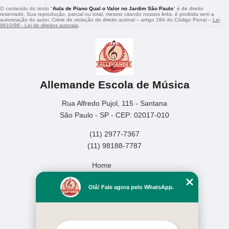
O conteúdo do texto "
Aula de Piano Qual o Valor no Jardim São Paulo
" é de direito
reservado. Sua reprodução, parcial ou total, mesmo citando nossos links, é proibida sem a
autorização do autor. Crime de violação de direito autoral – artigo 184 do Código Penal –
Lei
9610/98 - Lei de direitos autorais
.
Allemande Escola de Música
Rua Alfredo Pujol, 115 - Santana
São Paulo - SP - CEP: 02017-010
(11) 2977-7367
(11) 98188-7787
Home
Empresa
Olá! Fale agora pelo WhatsApp.
Missão
Serviços
Contato
Mapa do site