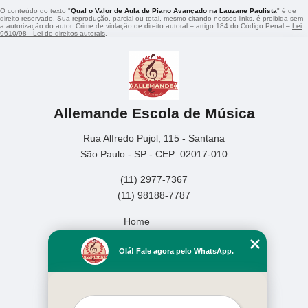
O conteúdo do texto "
Qual o Valor de Aula de Piano Avançado na Lauzane Paulista
" é de
direito reservado. Sua reprodução, parcial ou total, mesmo citando nossos links, é proibida sem
a autorização do autor. Crime de violação de direito autoral – artigo 184 do Código Penal –
Lei
9610/98 - Lei de direitos autorais
.
Allemande Escola de Música
Rua Alfredo Pujol, 115 - Santana
São Paulo - SP - CEP: 02017-010
(11) 2977-7367
(11) 98188-7787
Home
Empresa
Olá! Fale agora pelo WhatsApp.
Missão
Serviços
Contato
Mapa do site