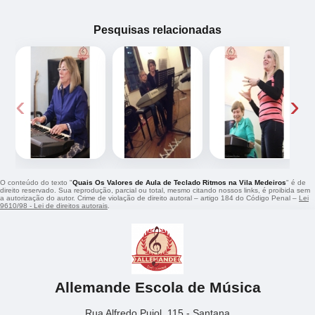
Pesquisas relacionadas
‹
›
O conteúdo do texto "
Quais Os Valores de Aula de Teclado Ritmos na Vila Medeiros
" é de
direito reservado. Sua reprodução, parcial ou total, mesmo citando nossos links, é proibida sem
a autorização do autor. Crime de violação de direito autoral – artigo 184 do Código Penal –
Lei
9610/98 - Lei de direitos autorais
.
Allemande Escola de Música
Rua Alfredo Pujol, 115 - Santana