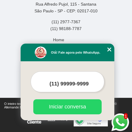
Rua Alfredo Pujol, 115 - Santana
São Paulo - SP - CEP: 02017-010
(11) 2977-7367
(11) 98188-7787
Home
Empresa
Olá! Fale agora pelo WhatsApp.
Missão
Serviços
Contato
Mapa do site
Mais Serviços
O inteiro teor deste site está sujeito à proteção de direitos autorais. Copyright©
Iniciar conversa
Allemande Escola de Música (Lei 9610 de 19/02/1998)
1