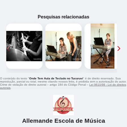
Pesquisas relacionadas
‹
›
O conteúdo do texto "
Onde Tem Aula de Teclado no Tucuruvi
" é de direito reservado. Sua
reprodução, parcial ou total, mesmo citando nossos links, é proibida sem a autorização do autor.
Crime de violação de direito autoral – artigo 184 do Código Penal –
Lei 9610/98 - Lei de direitos
autorais
.
Allemande Escola de Música