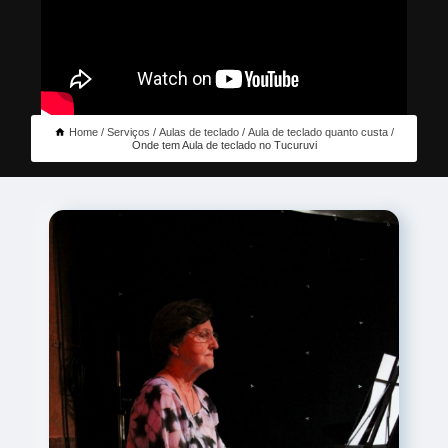
Home
Serviços
Aulas de teclado
Aula de teclado quanto custa
Onde tem Aula de teclado no Tucuruvi