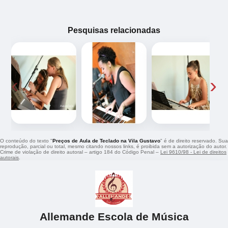
Pesquisas relacionadas
‹
›
O conteúdo do texto "
Preços de Aula de Teclado na Vila Gustavo
" é de direito reservado. Sua
reprodução, parcial ou total, mesmo citando nossos links, é proibida sem a autorização do autor.
Crime de violação de direito autoral – artigo 184 do Código Penal –
Lei 9610/98 - Lei de direitos
autorais
.
Allemande Escola de Música