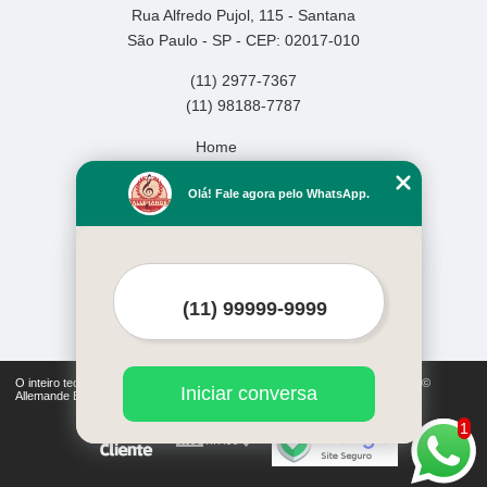
Rua Alfredo Pujol, 115 - Santana
São Paulo - SP - CEP: 02017-010
(11) 2977-7367
(11) 98188-7787
Home
Empresa
Olá! Fale agora pelo WhatsApp.
Missão
Serviços
Contato
Mapa do site
Mais Serviços
O inteiro teor deste site está sujeito à proteção de direitos autorais. Copyright©
Iniciar conversa
Allemande Escola de Música (Lei 9610 de 19/02/1998)
1