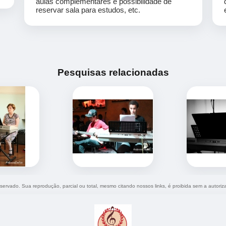
aulas complementares e possibilidade de
reservar sala para estudos, etc.
Pesquisas relacionadas
reservado. Sua reprodução, parcial ou total, mesmo citando nossos links, é proibida sem a autoriz