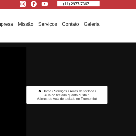
(11) 2977-7367
presa
Missão
Serviços
Contato
Galeria
Home
Serviços
Aulas de teclado
Aula de teclado quanto custa
Valores de Aula de teclado no Tremembé