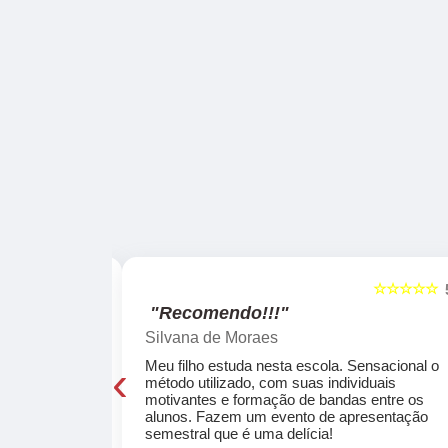
☆☆☆☆☆
☆☆☆☆☆
5
"Recomendo!!!"
Silvana de Moraes
‹
cola, a turma
Meu filho estuda nesta escola. Sensacional o
o, super
método utilizado, com suas individuais
osta a te
motivantes e formação de bandas entre os
ocar e aprender
alunos. Fazem um evento de apresentação
semestral que é uma delícia!