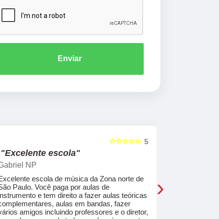
Enviar
☆☆☆☆☆
5
"Excelente escola"
"Recome
Gabriel NP
Marcel Mat
›
Excelente escola de música da Zona norte de
Desde o pri
São Paulo. Você paga por aulas de
de professo
instrumento e tem direito a fazer aulas teóricas
acolhedores
complementares, aulas em bandas, fazer
ajudar a co
vários amigos incluindo professores e o diretor,
musica.