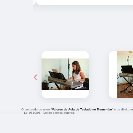
‹
O conteúdo do texto "
Valores de Aula de Teclado no Tremembé
" é de direito 
–
Lei 9610/98 - Lei de direitos autorais
.