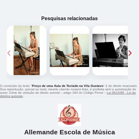
Pesquisas relacionadas
‹
›
O conteúdo do texto "
Preço de uma Aula de Teclado na Vila Gustavo
" é de direito reservado.
Sua reprodução, parcial ou total, mesmo citando nossos links, é proibida sem a autorização do
autor. Crime de violação de direito autoral – artigo 184 do Código Penal –
Lei 9610/98 - Lei de
direitos autorais
.
Allemande Escola de Música