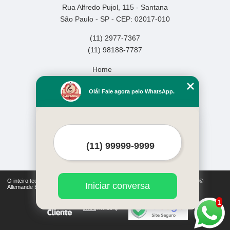
Rua Alfredo Pujol, 115 - Santana
São Paulo - SP - CEP: 02017-010
(11) 2977-7367
(11) 98188-7787
Home
Empresa
Olá! Fale agora pelo WhatsApp.
Missão
Serviços
Contato
Mapa do site
Mais Serviços
O inteiro teor deste site está sujeito à proteção de direitos autorais. Copyright©
Iniciar conversa
Allemande Escola de Música (Lei 9610 de 19/02/1998)
1