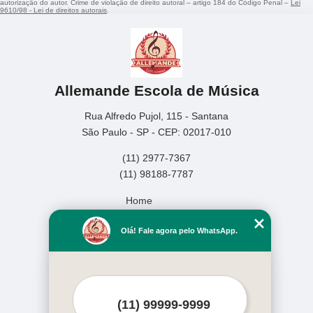
autorização do autor. Crime de violação de direito autoral – artigo 184 do Código Penal –
Lei
9610/98 - Lei de direitos autorais
.
Allemande Escola de Música
Rua Alfredo Pujol, 115 - Santana
São Paulo - SP - CEP: 02017-010
(11) 2977-7367
(11) 98188-7787
Home
Empresa
Olá! Fale agora pelo WhatsApp.
Missão
Serviços
Contato
Mapa do site
Mais Serviços